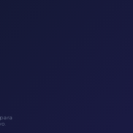
 para
vo.