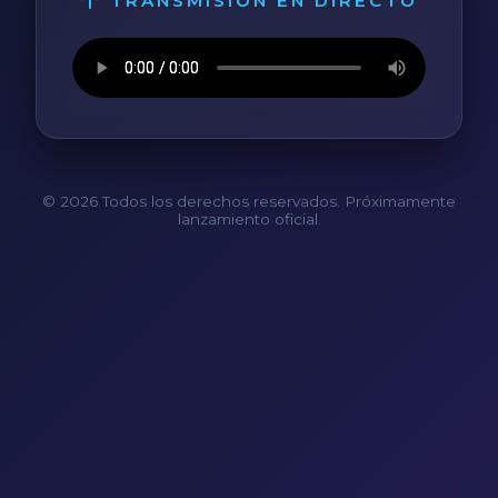
TRANSMISIÓN EN DIRECTO
© 2026 Todos los derechos reservados. Próximamente
lanzamiento oficial.