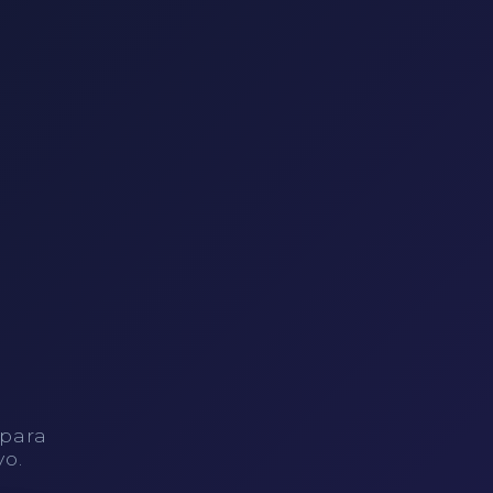
 para
vo.