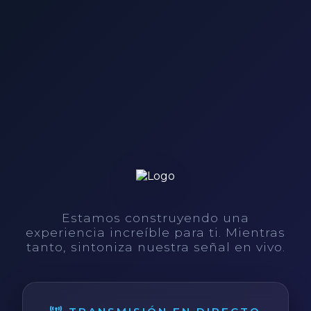
Estamos construyendo una
experiencia increíble para ti. Mientras
tanto, sintoniza nuestra señal en vivo.