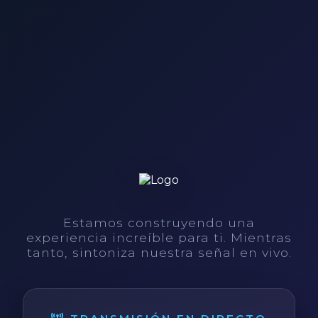
Estamos construyendo una
experiencia increíble para ti. Mientras
tanto, sintoniza nuestra señal en vivo.