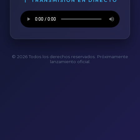
TRANSMISIÓN EN DIRECTO
© 2026 Todos los derechos reservados. Próximamente
lanzamiento oficial.